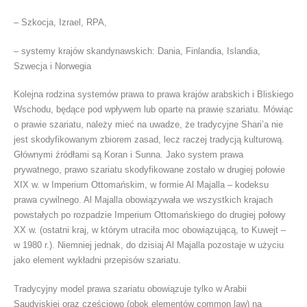
– Szkocja, Izrael, RPA,
– systemy krajów skandynawskich: Dania, Finlandia, Islandia,
Szwecja i Norwegia
Kolejna rodzina systemów prawa to prawa krajów arabskich i Bliskiego
Wschodu, będące pod wpływem lub oparte na prawie szariatu. Mówiąc
o prawie szariatu, należy mieć na uwadze, że tradycyjne Shari’a nie
jest skodyfikowanym zbiorem zasad, lecz raczej tradycją kulturową.
Głównymi źródłami są Koran i Sunna. Jako system prawa
prywatnego, prawo szariatu skodyfikowane zostało w drugiej połowie
XIX w. w Imperium Ottomańskim, w formie Al Majalla – kodeksu
prawa cywilnego. Al Majalla obowiązywała we wszystkich krajach
powstałych po rozpadzie Imperium Ottomańskiego do drugiej połowy
XX w. (ostatni kraj, w którym utraciła moc obowiązującą, to Kuwejt –
w 1980 r.). Niemniej jednak, do dzisiaj Al Majalla pozostaje w użyciu
jako element wykładni przepisów szariatu.
Tradycyjny model prawa szariatu obowiązuje tylko w Arabii
Saudyjskiej oraz częściowo (obok elementów common law) na