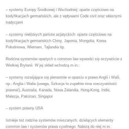
– systemy Europy Środkowej i Wschodniej: oparte częściowo na
kodyfikacjach germańskich, ale z wpływami Code civil oraz własnymi
tradycjami
– systemy niektórych państw azjatyckich: oparte częściowo na
kodyfikacjach germańskich Chiny, Japonia, Mongolia, Korea
Południowa, Wietnam, Tajlandia itp.
Rodzina systemów opartych o common law wywodzi się oczywiście z
Wielkiej Brytanii. W jej skład wchodzą m.in.:
– systemy rozwijające się pierwotnie w oparciu o prawo Anglii i Walii,
np.: Anglia i Walia (uwaga, Szkocja to zupełnie inna rzeczywistość
prawna!), Australia, Kanada, Nowa Zelandia, Hong-Kong, Indie,
Malezja, Pakistan, Singapur
– system prawny USA
Istnieje też rodzina systemów mieszanych, dzielących elementy
common law i systemów prawa cywilnego. Należą do niej m.in.: