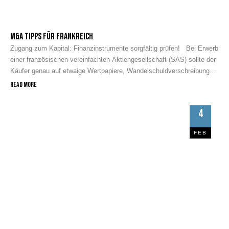
M&A Tipps für Frankreich
Zugang zum Kapital: Finanzinstrumente sorgfältig prüfen! Bei Erwerb
einer französischen vereinfachten Aktiengesellschaft (SAS) sollte der
Käufer genau auf etwaige Wertpapiere, Wandelschuldverschreibungen
und -Darlehen achten, die unter bestimmten Voraussetzungen Zugang
Read More
zum Kapital gewähren können. Diese Zugangsrechte werden häufig
durch einen Kontrollwechsel ausgelöst. Ihre Ausübung kann zum
4
einen dazu führen, dass neue Aktionäre hinzutreten, oder schon …
FEB