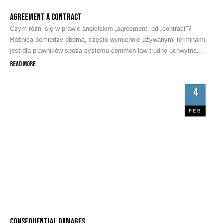
Agreement a contract
Czym różni się w prawie angielskim „agreement” od „contract”?
Różnica pomiędzy oboma, często wymiennie używanymi terminami,
jest dla prawników spoza systemu common law trudno uchwytna.
Opiera się na nieobecnej w prawie cywilnym doktrynie „consideration”.
Read More
W prawie angielskim, by doszło do skutecznego zawarcia
egzekwowalnej w sądzie umowy, nie wystarczy, że jedna ze stron
4
złoży ofertę, która …
FEB
Consequential damages