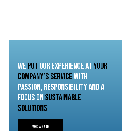
we
put
our experience at
your
company’s service
with
passion, responsibility and a
focus on
sustainable
solutions
Who We Are